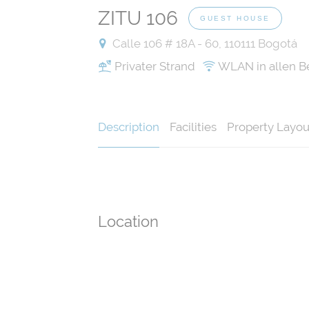
ZITU 106
GUEST HOUSE
Calle 106 # 18A - 60, 110111 Bogotá
Privater Strand
WLAN in allen B
Description
Facilities
Property Layou
Location